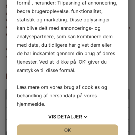
formål, herunder: Tilpasning af annoncering,
Der skal også tages hensyn til andre beboere i
bedre brugeroplevelse, funktionalitet,
ejendommen, og derfor skal døren til beboerrummet
statistik og marketing. Disse oplysninger
holdes lukket. Benytter man gården, gælder
husreglerne, hvilket vil sige, at der skal være ro i gården
kan blive delt med annoncerings- og
kl. 22.00.
analysepartnere, som kan kombinere dem
med data, du tidligere har givet dem eller
Ryges udendørs, må cigaretskodderne ikke smides i
de har indsamlet gennem din brug af deres
gården. Det er ikke tilladt at bruge gården som toilet.
tjenester. Ved at klikke på 'OK' giver du
samtykke til disse formål.
Book lokalet
Læs mere om vores brug af cookies og
»
August
2026
behandling af persondata på vores
MA
TI
ON
TO
FR
LØ
SØ
hjemmeside.
1
2
VIS
DETALJER
3
4
5
6
7
8
9
JA
NEJ
OK
JA
NEJ