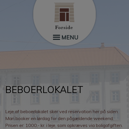
Hop
til
indholdet
MENU
BEBOERLOKALET
Leje af beboerlokalet sker ved reservation her på siden.
Man booker en lørdag for den pågældende weekend.
Prisen er: 1000,- kr. i leje, som opkræves via boligafgiften.