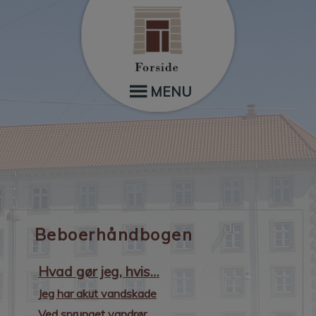
Hop
til
indholdet
MENU
Beboerhåndbogen
Hvad gør jeg, hvis…
Jeg har akut vandskade
Ved sprunget vandrør