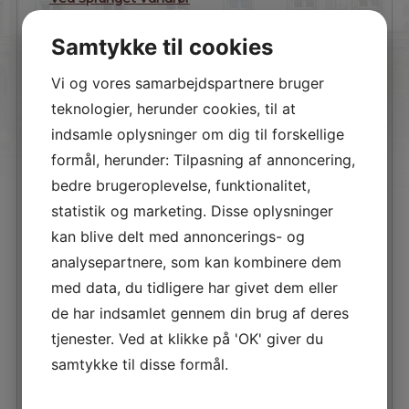
Dørtelefonen er defekt
Samtykke til cookies
Varmeapparatet virker ikke
Der mangler belysning på trappe eller kælder
Vi og vores samarbejdspartnere bruger
Jeg har fugt på indersiden af ruderne
teknologier, herunder cookies, til at
Jeg har fugt imellem ruderne
indsamle oplysninger om dig til forskellige
Jeg gerne vil leje et ekstra kælderrum
formål, herunder: Tilpasning af annoncering,
jeg vil bruge fællesgrillen eller der mangler gas
bedre brugeroplevelse, funktionalitet,
Jeg gerne vil leje et ekstra kælderrum
statistik og marketing. Disse oplysninger
Ekstra nøglebrik
kan blive delt med annoncerings- og
analysepartnere, som kan kombinere dem
Der er manglende tryk på vandet
med data, du tidligere har givet dem eller
Jeg gerne vil vedligeholde min altan
de har indsamlet gennem din brug af deres
Dette skal jeg gøre, hvis…
tjenester. Ved at klikke på 'OK' giver du
Jeg konstaterer skimmelsvamp i min lejlighed
samtykke til disse formål.
Jeg observerer skadedyr i min lejlighed