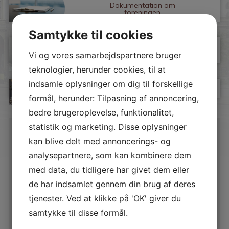
Dokumentation om
foreningen
Samtykke til cookies
Vindues- og facadeprojekt
Vi og vores samarbejdspartnere bruger
teknologier, herunder cookies, til at
indsamle oplysninger om dig til forskellige
Beboerlokalet
formål, herunder: Tilpasning af annoncering,
bedre brugeroplevelse, funktionalitet,
statistik og marketing. Disse oplysninger
kan blive delt med annoncerings- og
Nyheder
analysepartnere, som kan kombinere dem
med data, du tidligere har givet dem eller
Charmerende, lys høj stuelejlighed med
de har indsamlet gennem din brug af deres
udkig til grøn gårdhave og delevenlig.
tjenester. Ved at klikke på 'OK' giver du
17. juli 2026
Lejligheden er en dejlig, hyggelig høj stuelejlighed, hvor
samtykke til disse formål.
man slipper for trapperne, men samtidig er helt ugeneret,
så ingen kan kigge ind fra hverken gaden eller gården. Om