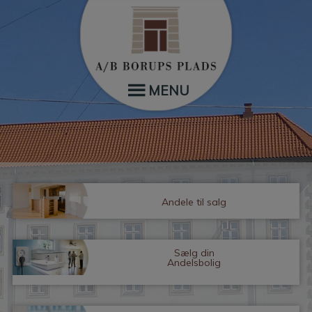
Hop
til
indholdet
MENU
Andele til salg
Sælg din
Andelsbolig